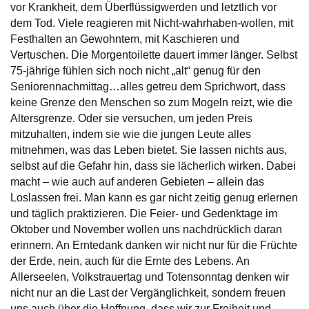
vor Krankheit, dem Überflüssigwerden und letztlich vor
dem Tod. Viele reagieren mit Nicht-wahrhaben-wollen, mit
Festhalten an Gewohntem, mit Kaschieren und
Vertuschen. Die Morgentoilette dauert immer länger. Selbst
75-jährige fühlen sich noch nicht „alt“ genug für den
Seniorennachmittag…alles getreu dem Sprichwort, dass
keine Grenze den Menschen so zum Mogeln reizt, wie die
Altersgrenze. Oder sie versuchen, um jeden Preis
mitzuhalten, indem sie wie die jungen Leute alles
mitnehmen, was das Leben bietet. Sie lassen nichts aus,
selbst auf die Gefahr hin, dass sie lächerlich wirken. Dabei
macht – wie auch auf anderen Gebieten – allein das
Loslassen frei. Man kann es gar nicht zeitig genug erlernen
und täglich praktizieren. Die Feier- und Gedenktage im
Oktober und November wollen uns nachdrücklich daran
erinnern. An Erntedank danken wir nicht nur für die Früchte
der Erde, nein, auch für die Ernte des Lebens. An
Allerseelen, Volkstrauertag und Totensonntag denken wir
nicht nur an die Last der Vergänglichkeit, sondern freuen
uns auch über die Hoffnung, dass wir zur Freiheit und