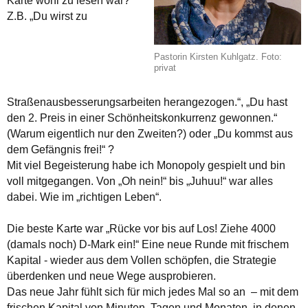
Karte wohl zu lesen war?
Z.B. „Du wirst zu
Pastorin Kirsten Kuhlgatz. Foto:
privat
Straßenausbesserungsarbeiten herangezogen.“, „Du hast
den 2. Preis in einer Schönheitskonkurrenz gewonnen.“
(Warum eigentlich nur den Zweiten?) oder „Du kommst aus
dem Gefängnis frei!“ ?
Mit viel Begeisterung habe ich Monopoly gespielt und bin
voll mitgegangen. Von „Oh nein!“ bis „Juhuu!“ war alles
dabei. Wie im „richtigen Leben“.
Die beste Karte war „Rücke vor bis auf Los! Ziehe 4000
(damals noch) D-Mark ein!“ Eine neue Runde mit frischem
Kapital - wieder aus dem Vollen schöpfen, die Strategie
überdenken und neue Wege ausprobieren.
Das neue Jahr fühlt sich für mich jedes Mal so an – mit dem
frischen Kapital von Minuten, Tagen und Monaten, in denen